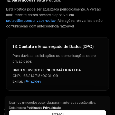
12. Alterações nesta Política
Esta Política pode ser atualizada periodicamente. A versão
mais recente estará sempre disponível em
protect5m.com/privacy-policy
. Alterações relevantes serão
comunicadas com antecedência razoável.
13. Contato e Encarregado de Dados (DPO)
Para dúvidas, solicitações ou comunicações sobre
privacidade:
RNLD SERVIÇOS E INFORMÁTICA LTDA
CNPJ: 63.214.718/0001-09
E-mail:
r@rnld.dev
Usamos um cookie essencial para manter sua sessão ativa.
Detalhes na
Política de Privacidade
.
© 2026 · RNLD SERVIÇOS E INFORMÁTICA LTDA
CNPJ 63.214.718/0001-09
Entendi